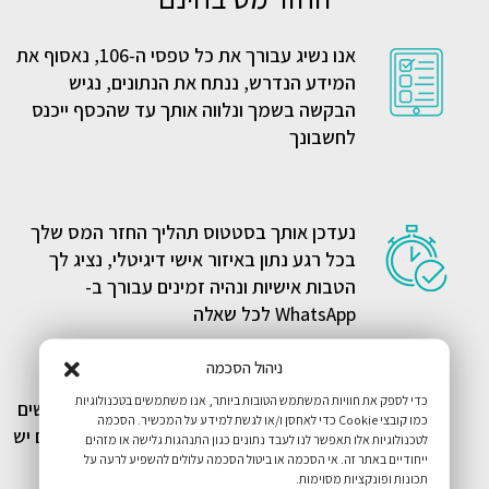
אנו נשיג עבורך את כל טפסי ה-106, נאסוף את
המידע הנדרש, ננתח את הנתונים, נגיש
הבקשה בשמך ונלווה אותך עד שהכסף ייכנס
לחשבונך
נעדכן אותך בסטטוס תהליך החזר המס שלך
בכל רגע נתון באיזור אישי דיגיטלי, נציג לך
הטבות אישיות ונהיה זמינים עבורך ב-
WhatsApp לכל שאלה
ניהול הסכמה
כדי לספק את חוויות המשתמש הטובות ביותר, אנו משתמשים בטכנולוגיות
אנו בודקים את כל הנתונים שלך לפני שמגישים
כמו קובצי Cookie כדי לאחסן ו/או לגשת למידע על המכשיר. הסכמה
למס הכנסה, ונגיש בקשה להחזר מס רק אם יש
לטכנולוגיות אלו תאפשר לנו לעבד נתונים כגון התנהגות גלישה או מזהים
ייחודיים באתר זה. אי הסכמה או ביטול הסכמה עלולים להשפיע לרעה על
החזר וודאי, תוך שמירה על אנונימיות מלאה
תכונות ופונקציות מסוימות.